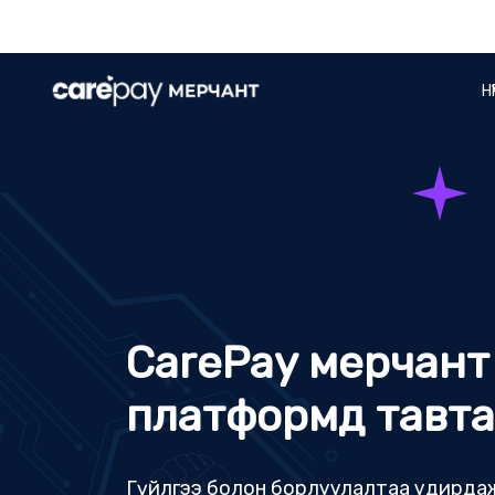
НҮ
CarePay мерчант
платформд тавта
Гүйлгээ болон борлуулалтаа удирдаж
бизнесээ өргөжүүлээрэй