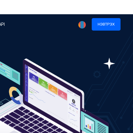
API
НЭВТРЭХ