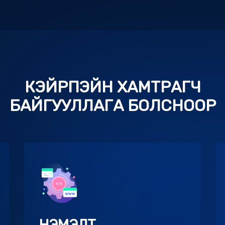
КЭЙРПЭЙН ХАМТРАГЧ
БАЙГУУЛЛАГА БОЛСНООР
НЭМЭЛТ
БОЛОМЖУУД