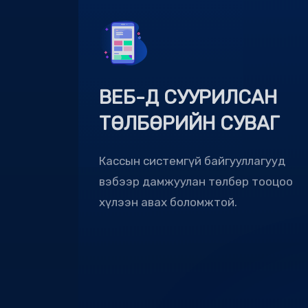
ВЕБ-Д СУУРИЛСАН
ТӨЛБӨРИЙН СУВАГ
Кассын системгүй байгууллагууд
вэбээр дамжуулан төлбөр тооцоо
хүлээн авах боломжтой.