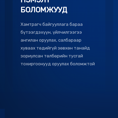
Хамтрагч байгууллага бараа
бүтээгдэхүүн, үйлчилгээгээ
ангилан оруулах, салбараар
хуваах төдийгүй зөвхөн танайд
зориулсан төлбөрийн тусгай
тохиргоонууд оруулах боломжтой