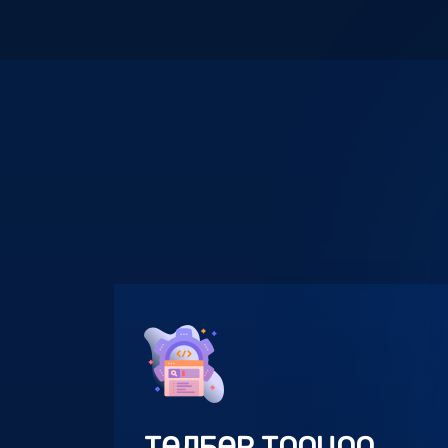
ТӨЛБӨР ТООЦОО