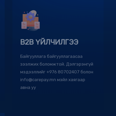
B2B ҮЙЛЧИЛГЭЭ
Байгууллага байгууллагаасаа
зээлжих боломжтой. Дэлгэрэнгүй
мэдээллийг +976 80702407 болон
info@carepay.mn мэйл хаягаар
авна уу