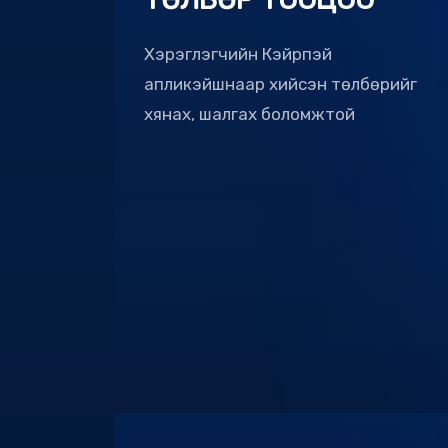
Хэрэглэгчийн Кэйрпэй
апликэйшнаар хийсэн төлбөрийг
хянах, шалгах боломжтой