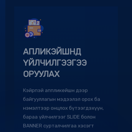
АПЛИКЭЙШНД
ҮЙЛЧИЛГЭЭГЭЭ
ОРУУЛАХ
Кэйрпэй аппликейшн дээр
байгууллагын мэдээлэл орох ба
нэмэлтээр онцлох бүтээгдэхүүн,
бараа үйлчилгээг SLIDE болон
BANNER сурталчилгаа хэсэгт
байршуулах боломжтой.