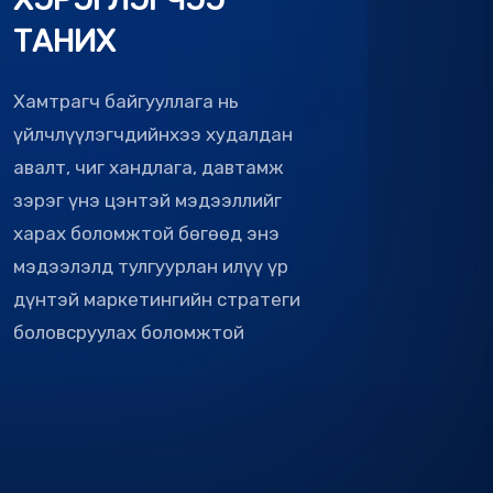
Хамтрагч байгууллага нь
үйлчлүүлэгчдийнхээ худалдан
авалт, чиг хандлага, давтамж
зэрэг үнэ цэнтэй мэдээллийг
харах боломжтой бөгөөд энэ
мэдээлэлд тулгуурлан илүү үр
дүнтэй маркетингийн стратеги
боловсруулах боломжтой