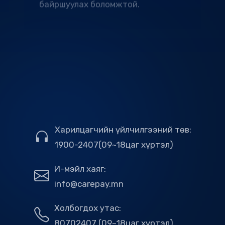
Харилцагчийн үйлчилгээний төв:
1900-2407(09~18цаг хүртэл)
И-мэйл хаяг:
info@carepay.mn
Холбогдох утас:
80702407 (09~18цаг хүртэл)