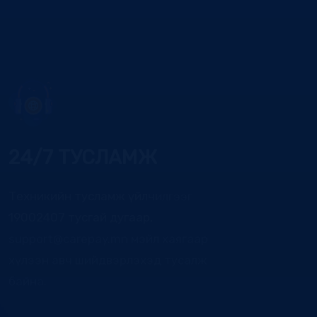
24/7 ТУСЛАМЖ
Техникийн тусламж үйлчилгээг
19002407 тусгай дугаар,
support@carepay.mn мэйл хаягаар
хүлээн авч шийдвэрлэхэд тусалж
байна.