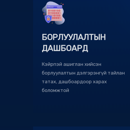
БОРЛУУЛАЛТЫН
ДАШБОАРД
Кэйрпэй ашиглан хийсэн
борлуулалтын дэлгэрэнгүй тайлан
татах, дашбоардоор харах
боломжтой