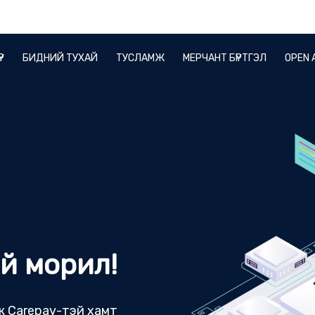
ҮР
БИДНИЙ ТУХАЙ
ТУСЛАМЖ
МЕРЧАНТ БҮРТГЭЛ
OPEN 
й морил!
 Carepay-тэй хамт