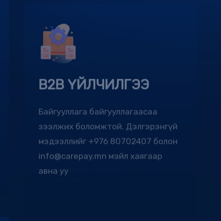
B2B ҮЙЛЧИЛГЭЭ
Байгууллага байгууллагаасаа
зээлжих боломжтой. Дэлгэрэнгүй
мэдээллийг +976 80702407 болон
info@carepay.mn мэйл хаягаар
авна уу