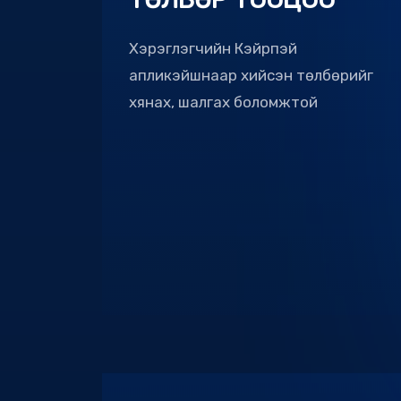
Хэрэглэгчийн Кэйрпэй
апликэйшнаар хийсэн төлбөрийг
хянах, шалгах боломжтой