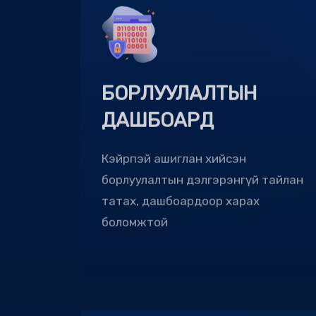
БОРЛУУЛАЛТЫН
ДАШБОАРД
Кэйрпэй ашиглан хийсэн
борлуулалтын дэлгэрэнгүй тайлан
татах, дашбоардоор харах
боломжтой