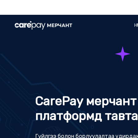
НҮ
CarePay мерчант
платформд тавта
Гүйлгээ болон борлуулалтаа удирдаж
бизнесээ өргөжүүлээрэй