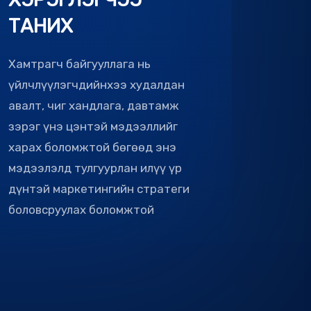
Хамтрагч байгууллага нь
үйлчлүүлэгчдийнхээ худалдан
авалт, чиг хандлага, давтамж
зэрэг үнэ цэнтэй мэдээллийг
харах боломжтой бөгөөд энэ
мэдээлэлд тулгуурлан илүү үр
дүнтэй маркетингийн стратеги
боловсруулах боломжтой