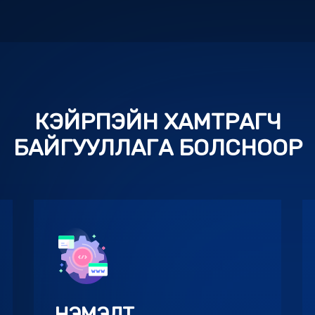
КЭЙРПЭЙН ХАМТРАГЧ
БАЙГУУЛЛАГА БОЛСНООР
НЭМЭЛТ
БОЛОМЖУУД