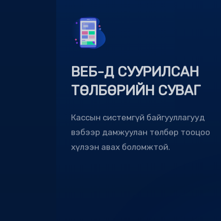
ВЕБ-Д СУУРИЛСАН
ТӨЛБӨРИЙН СУВАГ
Кассын системгүй байгууллагууд
вэбээр дамжуулан төлбөр тооцоо
хүлээн авах боломжтой.