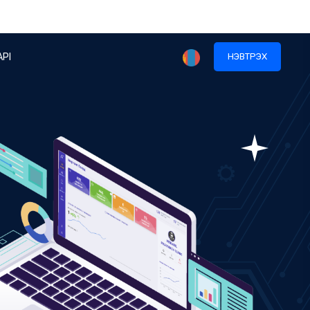
API
НЭВТРЭХ