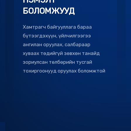
Хамтрагч байгууллага бараа
бүтээгдэхүүн, үйлчилгээгээ
ангилан оруулах, салбараар
хуваах төдийгүй зөвхөн танайд
зориулсан төлбөрийн тусгай
тохиргоонууд оруулах боломжтой