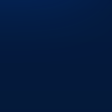
УДИРДЛАГЫН
СИСТЕМ
Ойлгомжтой, хэрэглэхэд
хялбараар хөгжүүлсэн ресепшн,
санхүү болон удирдлагуудад
зориулсан системийн эрхүүдийг
санал болгож байна.