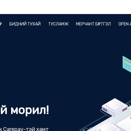
ҮР
БИДНИЙ ТУХАЙ
ТУСЛАМЖ
МЕРЧАНТ БҮРТГЭЛ
OPEN 
й морил!
 Carepay-тэй хамт