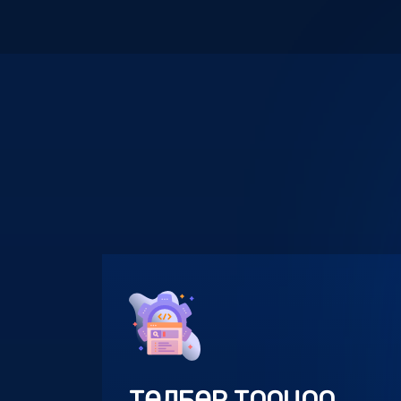
ТӨЛБӨР ТООЦОО