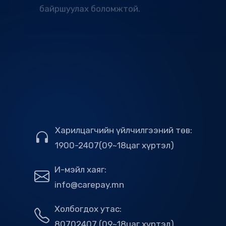
Харилцагчийн үйлчилгээний төв:
1900-2407(09~18цаг хүртэл)
И-мэйл хаяг:
info@carepay.mn
Холбогдох утас:
80702407 (09~18цаг хүртэл)