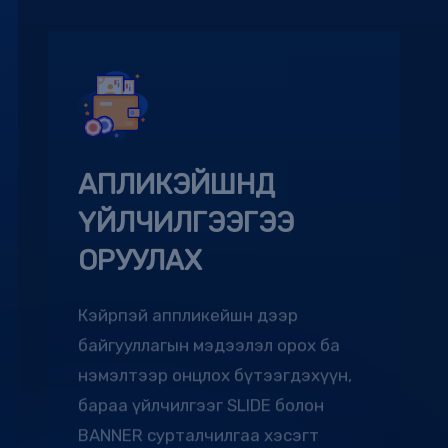
АПЛИКЭЙШНД
ҮЙЛЧИЛГЭЭГЭЭ
ОРУУЛАХ
Кэйрпэй аппликейшн дээр
байгууллагын мэдээлэл орох ба
нэмэлтээр онцлох бүтээгдэхүүн,
бараа үйлчилгээг SLIDE болон
BANNER сурталчилгаа хэсэгт
байршуулах боломжтой.